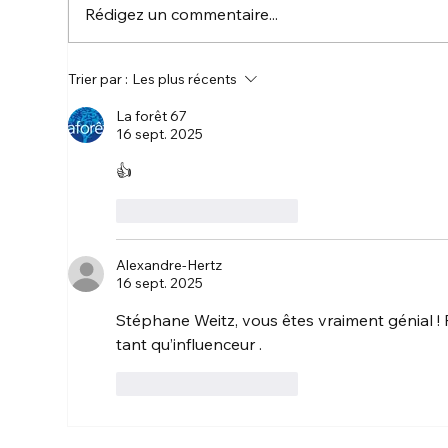
Rédigez un commentaire...
🎥 Présentation générale
🏡 
Trier par :
Les plus récents
de la chaîne Youtube
Sal
La forêt 67
Turquoise67
Tec
16 sept. 2025
Hab
👍
J'aime
Répondre
Alexandre-Hertz
16 sept. 2025
Stéphane Weitz, vous êtes vraiment génial ! F
tant qu’influenceur .
J'aime
Répondre