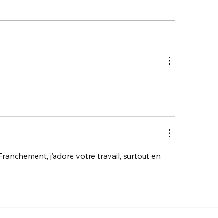
Salon Habitat ALSACE –
🚀 Le BIM : la révo
on de l’Habitat et des
numérique des pr
hnologies / Salon
itat Alsace
ranchement, j’adore votre travail, surtout en 