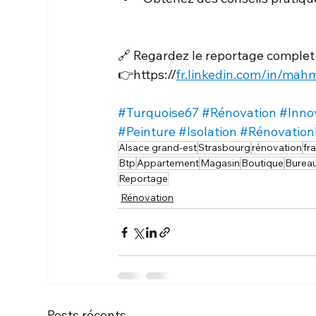
🔗 Regardez le reportage complet i
👉https://
fr.linkedin.com/in/mah
#Turquoise67
#Rénovation
#Inno
#Peinture
#Isolation
#Rénovation
Alsace grand-est
Strasbourg
rénovation
fr
Btp
Appartement
Magasin
Boutique
Burea
Reportage
Rénovation
Posts récents