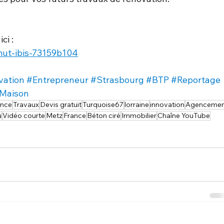
ci :
mut-ibis-73159b104
vation
#Entrepreneur
#Strasbourg
#BTP
#Reportage
Maison
ance
Travaux
Devis gratuit
Turquoise67
lorraine
innovation
Agencemen
u
Vidéo courte
Metz
France
Béton ciré
Immobilier
Chaîne YouTube