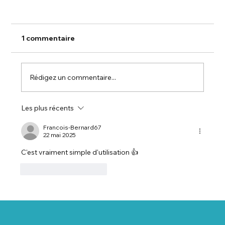
1 commentaire
Rédigez un commentaire...
Les plus récents
🏡 Salon Habitat ALSACE – Salon de
l’Habitat et des Technologies / Salon
Francois-Bernard67
22 mai 2025
Habitat Alsace
C'est vraiment simple d'utilisation 👍
J'aime
Répondre