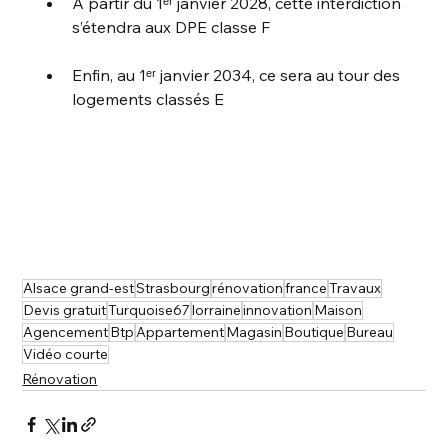
À partir du 1ᵉʳ janvier 2028, cette interdiction 
s’étendra aux DPE classe F
Enfin, au 1ᵉʳ janvier 2034, ce sera au tour des 
logements classés E
Alsace grand-est
Strasbourg
rénovation
france
Travaux
Devis gratuit
Turquoise67
lorraine
innovation
Maison
Agencement
Btp
Appartement
Magasin
Boutique
Bureau
Vidéo courte
Rénovation