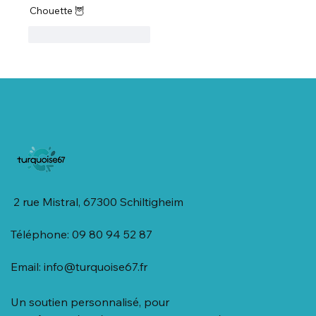
Chouette 🦉 
J'aime
Répondre
2 rue Mistral, 67300 Schiltigheim
Téléphone: 09 80 94 52 87
Email:
info@turquoise67.fr
Un soutien personnalisé, pour