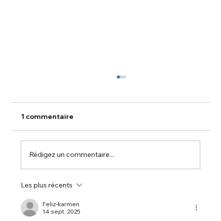
1 commentaire
Rédigez un commentaire...
Les plus récents
🏡 Projet IdeoMaison à Mundolsheim
🔨✨
Feliz-karmen
14 sept. 2025