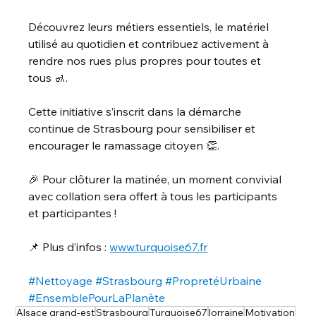
Découvrez leurs métiers essentiels, le matériel 
utilisé au quotidien et contribuez activement à 
rendre nos rues plus propres pour toutes et 
tous 🚮.
Cette initiative s’inscrit dans la démarche 
continue de Strasbourg pour sensibiliser et 
encourager le ramassage citoyen 👏.
🎉 Pour clôturer la matinée, un moment convivial 
avec collation sera offert à tous les participants 
et participantes !
📌 Plus d’infos : 
www.turquoise67.fr
#Nettoyage
#Strasbourg
#PropretéUrbaine
#EnsemblePourLaPlanète
Alsace grand-est
Strasbourg
Turquoise67
lorraine
Motivation