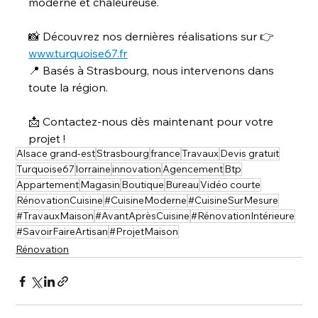
moderne et chaleureuse.
📸 Découvrez nos dernières réalisations sur 👉 
www.turquoise67.fr
📍 Basés à Strasbourg, nous intervenons dans 
toute la région.
📩 Contactez-nous dès maintenant pour votre 
projet !
Alsace grand-est
Strasbourg
france
Travaux
Devis gratuit
Turquoise67
lorraine
innovation
Agencement
Btp
Appartement
Magasin
Boutique
Bureau
Vidéo courte
RénovationCuisine
#CuisineModerne
#CuisineSurMesure
#TravauxMaison
#AvantAprèsCuisine
#RénovationIntérieure
#SavoirFaireArtisan
#ProjetMaison
Rénovation