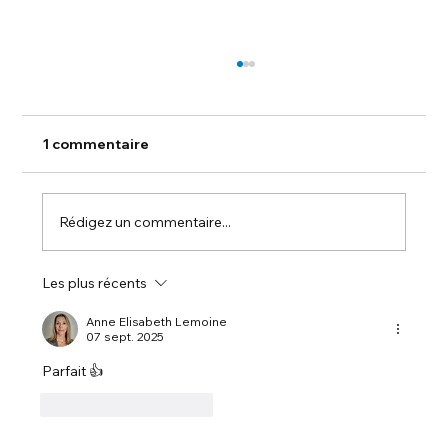
1 commentaire
Rédigez un commentaire...
Les plus récents
🏡 Salon Habitat ALSACE – Salon de
l’Habitat et des Technologies / Salon
Anne Elisabeth Lemoine
07 sept. 2025
Habitat Alsace
Parfait 👍
J'aime
Répondre