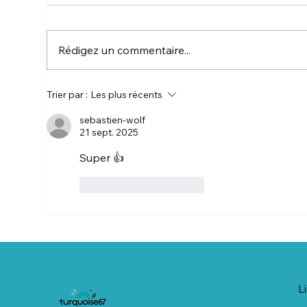
Rédigez un commentaire...
🎥 Présentation générale
🏡 
Trier par :
Les plus récents
de la chaîne Youtube
Sal
sebastien-wolf
Turquoise67
Tec
21 sept. 2025
Hab
Super 👍 
J'aime
Répondre
L