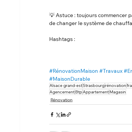
💡 Astuce : toujours commencer par
de changer le système de chauffa
Hashtags :
#RénovationMaison
#Travaux
#E
#MaisonDurable
Alsace grand-est
Strasbourg
rénovation
fr
Agencement
Btp
Appartement
Magasin
Rénovation