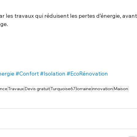
 les travaux qui réduisent les pertes d’énergie, avant
ge.
nergie
#Confort
#Isolation
#EcoRénovation
ance
Travaux
Devis gratuit
Turquoise67
lorraine
innovation
Maison