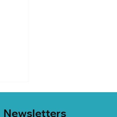
lution
ojets
Newsletters