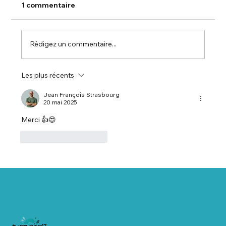
1 commentaire
Rédigez un commentaire...
Les plus récents
🏡 Salon Habitat ALSACE – Salon de
l’Habitat et des Technologies / Salon
Jean François Strasbourg
20 mai 2025
Habitat Alsace
Merci 👍😍
J'aime
Répondre