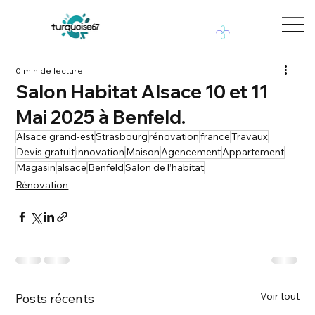
0 min de lecture
Salon Habitat Alsace 10 et 11
Mai 2025 à Benfeld.
Alsace grand-est
Strasbourg
rénovation
france
Travaux
Devis gratuit
innovation
Maison
Agencement
Appartement
Magasin
alsace
Benfeld
Salon de l’habitat
Rénovation
Voir tout
Posts récents