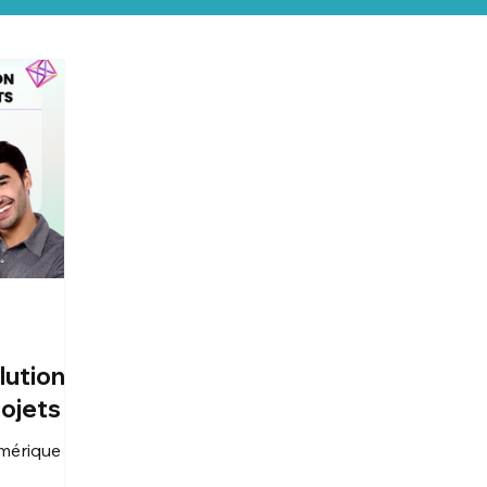
olution
ojets
umérique