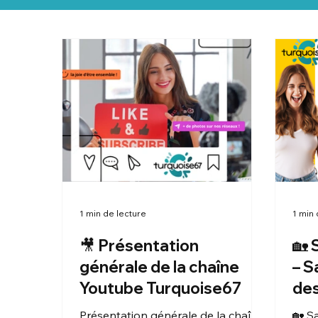
1 min de lecture
1 min 
🎥 Présentation
🏡 
générale de la chaîne
– S
Youtube Turquoise67
des
Hab
Présentation générale de la chaîne
🏡 S