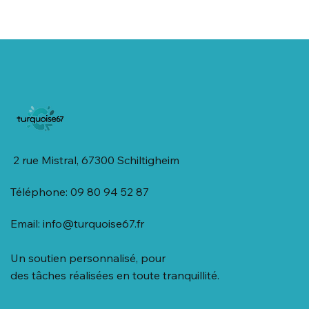
2 rue Mistral, 67300 Schiltigheim
Téléphone: 09 80 94 52 87
Email:
info@turquoise67.fr
Un soutien personnalisé, pour
des tâches réalisées en toute tranquillité.