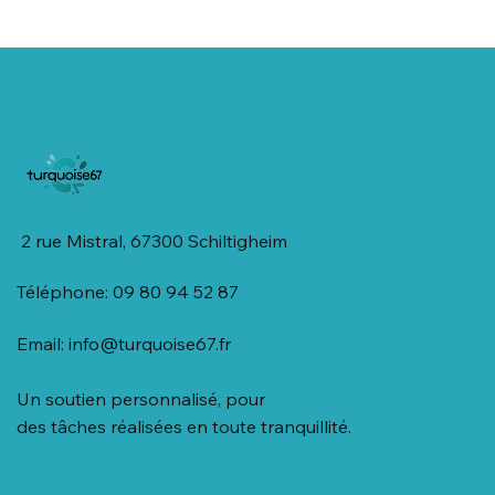
2 rue Mistral, 67300 Schiltigheim
Téléphone: 09 80 94 52 87
Email:
info@turquoise67.fr
Un soutien personnalisé, pour
des tâches réalisées en toute tranquillité.