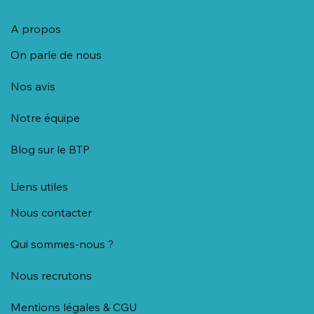
Téléphone: 09 80 94 52 87
Email:
info@turquoise67.fr
Un soutien personnalisé, pour
des tâches réalisées en toute tranquillité.
A propos
On parle de nous
Nos avis
Notre équipe
Blog sur le BTP
Liens utiles