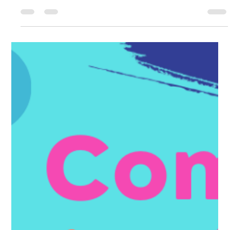
Comment turquoise67.fr transforme-
t-il le secteur du BTP grâce à ces
vidéos ?
Comment turquoise67.fr transforme-t-il le secteur du BTP
grâce à ces vidéos ?