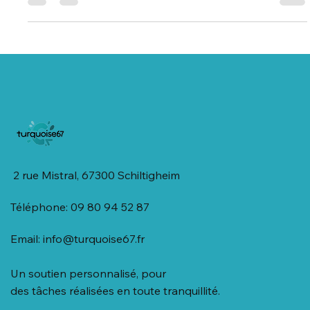
Plus zen grâce à la chaîne YouTube
Turquoise67 selon une recherche
britannique.
Comment se libérer du stress ?
2 rue Mistral, 67300 Schiltigheim