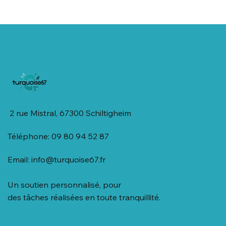
2 rue Mistral, 67300 Schiltigheim
Téléphone: 09 80 94 52 87
Email:
info@turquoise67.fr
Un soutien personnalisé, pour
des tâches réalisées en toute tranquillité.