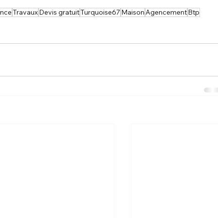
ance
Travaux
Devis gratuit
Turquoise67
Maison
Agencement
Btp