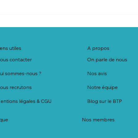
iens utiles
A propos
ous contacter
On parle de nous
ui sommes-nous ?
Nos avis
ous recrutons
Notre équipe
entions légales & CGU
Blog sur le BTP
ique
Nos membres