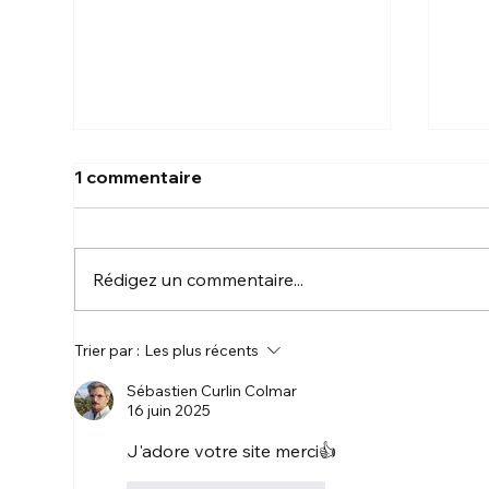
1 commentaire
Rédigez un commentaire...
🎥 Présentation générale
🏡 
Trier par :
Les plus récents
de la chaîne Youtube
Sal
Sébastien Curlin Colmar
Turquoise67
Tec
16 juin 2025
Hab
J'adore votre site merci👍