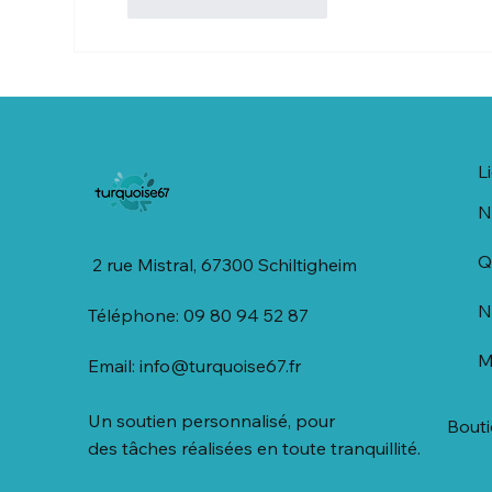
J'aime
Répondre
L
N
Q
2 rue Mistral, 67300 Schiltigheim
N
Téléphone: 09 80 94 52 87
M
Email:
info@turquoise67.fr
Un soutien personnalisé, pour
Bout
des tâches réalisées en toute tranquillité.