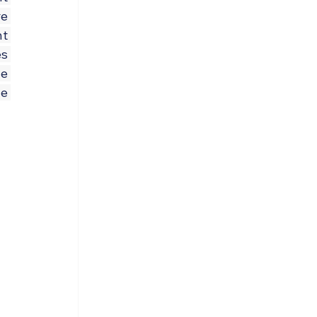
e 
t 
s 
e 
e 