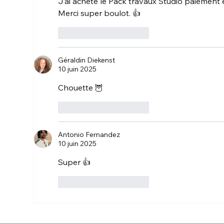
J’ai acheté le Pack travaux Studio paiement 
Merci super boulot. 👍
J'aime
Répondre
Géraldin Diekenst
10 juin 2025
Chouette 🦉 
J'aime
Répondre
Antonio Fernandez
10 juin 2025
Super 👍 
J'aime
Répondre