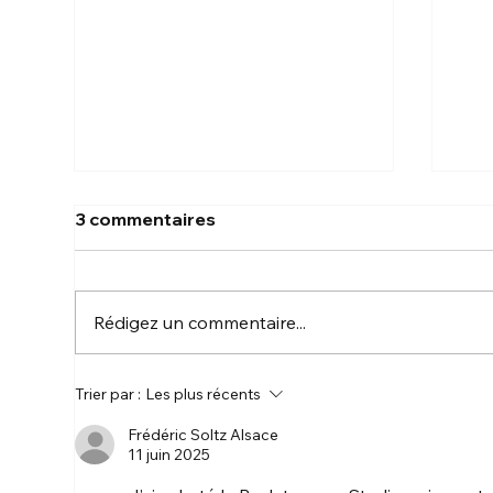
3 commentaires
Rédigez un commentaire...
Une vision encore plus
🏡 
Trier par :
Les plus récents
ambitieuse Mylivework
Mu
Frédéric Soltz Alsace
11 juin 2025