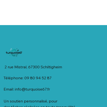
2 rue Mistral, 67300 Schiltigheim
Téléphone: 09 80 94 52 87
Email:
info@turquoise67.fr
Un soutien personnalisé, pour
des tâches réalisées en toute tranquillité.