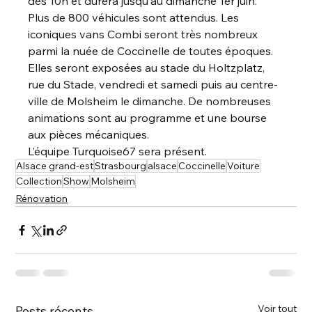
dès 10h et durera jusqu'au dimanche 1er juin.
Plus de 800 véhicules sont attendus. Les 
iconiques vans Combi seront très nombreux 
parmi la nuée de Coccinelle de toutes époques. 
Elles seront exposées au stade du Holtzplatz, 
rue du Stade, vendredi et samedi puis au centre-
ville de Molsheim le dimanche. De nombreuses 
animations sont au programme et une bourse 
aux pièces mécaniques.
L’équipe Turquoise67 sera présent.
Alsace grand-est
Strasbourg
alsace
Coccinelle
Voiture
Collection
Show
Molsheim
Rénovation
Voir tout
Posts récents