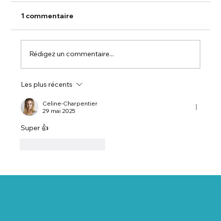
1 commentaire
Rédigez un commentaire...
Les plus récents
🏡 Salon Habitat ALSACE – Salon de
l’Habitat et des Technologies / Salon
Celine-Charpentier
29 mai 2025
Habitat Alsace
Super 👍 
J'aime
Répondre